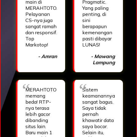
main di
Pragmatic.
MERAHTOTO.
Yang paling
Pelayanan
penting, di
CS-nya juga
sini
sangat ramah
berapapun
dan responsif.
kemenangan
Top
pasti dibayar
Markotop!
LUNAS!
- Amran
- Mawang
Lampung
MERAHTOTO
Sistem
memang
keamanannya
beda! RTP-
sangat bagus.
nya terasa
Saya tidak
lebih gacor
pernah
dibanding
khawatir data
situs lain.
saya bocor.
Baru main 1
Selain itu,