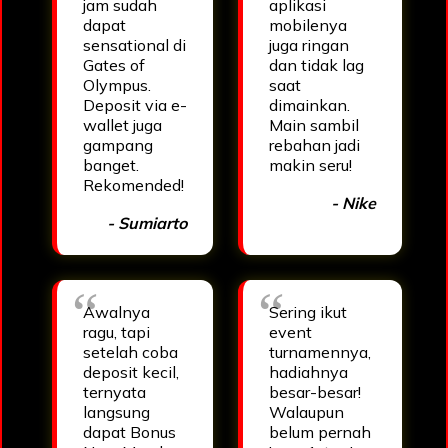
jam sudah
aplikasi
dapat
mobilenya
sensational di
juga ringan
Gates of
dan tidak lag
Olympus.
saat
Deposit via e-
dimainkan.
wallet juga
Main sambil
gampang
rebahan jadi
banget.
makin seru!
Rekomended!
- Nike
- Sumiarto
Awalnya
Sering ikut
ragu, tapi
event
setelah coba
turnamennya,
deposit kecil,
hadiahnya
ternyata
besar-besar!
langsung
Walaupun
dapat Bonus
belum pernah