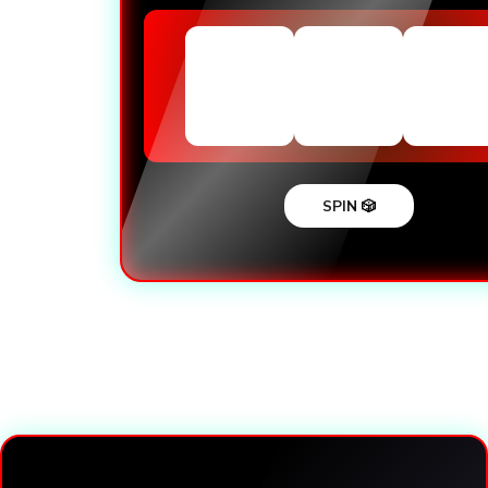
SPIN 🎲
Loading...