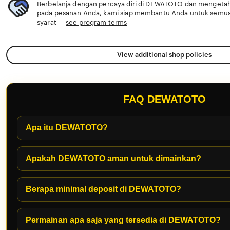
Berbelanja dengan percaya diri di DEWATOTO dan mengetahui
pada pesanan Anda, kami siap membantu Anda untuk semu
syarat —
see program terms
View additional shop policies
FAQ DEWATOTO
Apa itu DEWATOTO?
Apakah DEWATOTO aman untuk dimainkan?
Berapa minimal deposit di DEWATOTO?
Permainan apa saja yang tersedia di DEWATOTO?