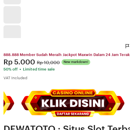
888.888 Member Sudah Meraih Jackpot Maxwin Dalam 24 Jam Terak
Price:
Rp 5.000
Original
Rp 10,000
New markdown!
Price:
•
50% off
Limited time sale
VAT Included
DEWATOTO : Situs Slot Terb