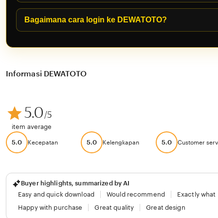
Bagaimana cara login ke DEWATOTO?
Informasi DEWATOTO
5.0
/5
item average
5.0
5.0
5.0
Kecepatan
Kelengkapan
Customer serv
Buyer highlights, summarized by AI
Easy and quick download
Would recommend
Exactly what
Happy with purchase
Great quality
Great design