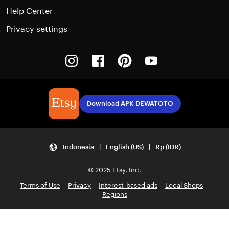
Help Center
Privacy settings
Instagram
Facebook
Pinterest
Youtube
Download APK DEWATOTO
Indonesia | English (US) | Rp (IDR)
© 2025 Etsy, Inc.
Terms of Use
Privacy
Interest-based ads
Local Shops
Regions