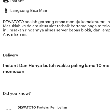
Instant
Langsung Bisa Main
DEWATOTO adalah gerbang emas menuju kemakmuran ins
Masuklah ke dalam situs slot terbaik bertema naga mitolo
ini, rasakan ringannya akses server bebas blokir, dan j
Anda hari ini.
Delivery
Instant Dan Hanya butuh waktu paling lama 10 men
memesan
Did you know?
DEWATOTO Proteksi Pembelian