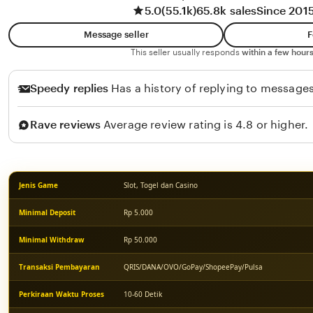
5.0
(55.1k)
65.8k sales
Since 201
Message seller
F
This seller usually responds
within a few hours
Speedy replies
Has a history of replying to messages
Rave reviews
Average review rating is 4.8 or higher.
Jenis Game
Slot, Togel dan Casino
Minimal Deposit
Rp 5.000
Minimal Withdraw
Rp 50.000
Transaksi Pembayaran
QRIS/DANA/OVO/GoPay/ShopeePay/Pulsa
Perkiraan Waktu Proses
10-60 Detik