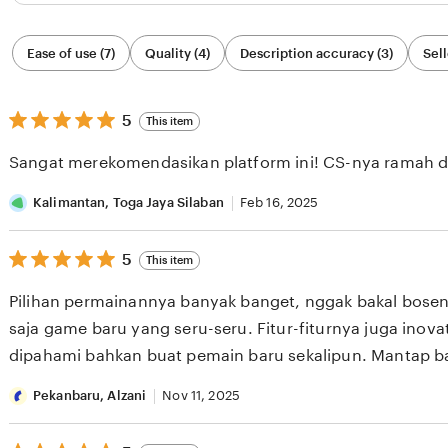
Filter
Ease of use (7)
Quality (4)
Description accuracy (3)
Sell
by
category
5
5
This item
out
of
Sangat merekomendasikan platform ini! CS-nya ramah d
5
stars
Kalimantan, Toga Jaya Silaban
Feb 16, 2025
5
5
This item
out
of
Pilihan permainannya banyak banget, nggak bakal bosen 
5
stars
saja game baru yang seru-seru. Fitur-fiturnya juga inov
dipahami bahkan buat pemain baru sekalipun. Mantap b
Pekanbaru, Alzani
Nov 11, 2025